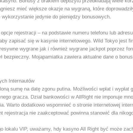
asyno. Bonusy z brakiem depozytu przedkładają wiele korz
ragniesz mieć większe okazje na wygraną, które doprowadził
ie wykorzystanie jedynie do pieniędzy bonusowych.
pcje rejestracji – na podstawie numeru telefonu lub adresu
 aby zapisać się w kasynie internetowego. Wild Tokyo jest f
resywne wygrane jak i również wygrane jackpot poprzez form
ył bezpieczny. Mojapamiatka zawiera aktualne dane o bonus
wych Internautów
loną sumę na datę zgonu putina. Możliwości wpłat i wypłat 
alnego gracza. Dział bankowości w AllRight nie imponuje mn
a. Warto dodatkowo wspomnieć o stronie internetowej intern
ght rejestracja nie zaakceptować powinna stanowić dla nikog
o lokalu VIP, uważamy, hdy kasyno All Right być może zac