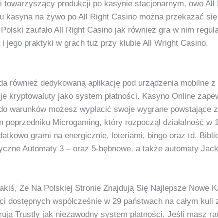
 towarzyszący produkcji po kasynie stacjonarnym, owo All
u kasyna na żywo po All Right Casino można przekazać się
lski zaufało All Right Casino jak również gra w nim regula
jego praktyki w grach tuż przy klubie All Wright Casino.
da również dedykowaną aplikację pod urządzenia mobilne 
ruje kryptowaluty jako system płatności. Kasyno Online zapew
 do warunków możesz wypłacić swoje wygrane powstające z
 poprzedniku Microgaming, który rozpoczął działalność w 
datkowo grami na energicznie, loteriami, bingo oraz td. Bib
syczne Automaty 3 – oraz 5-bębnowe, a także automaty Jackp
iś, Że Na Polskiej Stronie Znajdują Się Najlepsze Nowe 
ści dostępnych współcześnie w 29 państwach na całym kuli z
erują Trustly jak niezawodny system płatności. Jeśli masz 