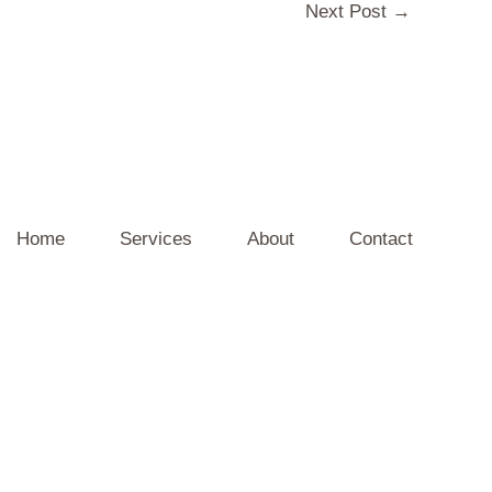
Next Post
→
Home
Services
About
Contact