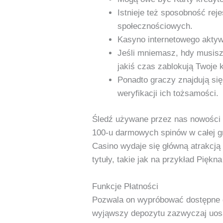
Istnieje też sposobność reje
społecznościowych.
Kasyno internetowego aktyw
Jeśli mniemasz, hdy musisz 
jakiś czas zablokują Twoje 
Ponadto graczy znajdują si
weryfikacji ich tożsamości.
Śledź używane przez nas nowości i
100-u darmowych spinów w całej gr
Casino wydaje się główną atrakcją
tytuły, takie jak na przykład Piękn
Funkcje Płatności
Pozwala on wypróbować dostępne gr
wyjąwszy depozytu zazwyczaj uosa