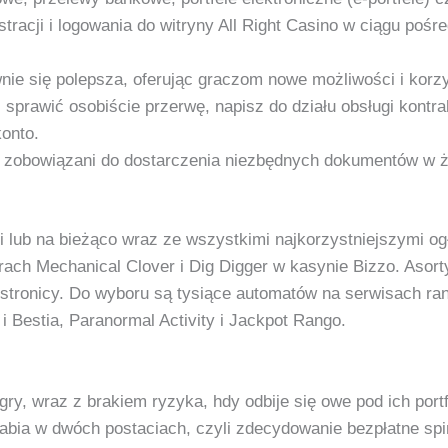
stracji i logowania do witryny All Right Casino w ciągu pośr
nie się polepsza, oferując graczom nowe możliwości i korzy
sprawić osobiście przerwę, napisz do działu obsługi kontrah
konto.
ę zobowiązani do dostarczenia niezbędnych dokumentów w ż
 lub na bieżąco wraz ze wszystkimi najkorzystniejszymi o
ach Mechanical Clover i Dig Digger w kasynie Bizzo. Asor
 stronicy. Do wyboru są tysiące automatów na serwisach r
a i Bestia, Paranormal Activity i Jackpot Rango.
y, wraz z brakiem ryzyka, hdy odbije się owe pod ich port
bia w dwóch postaciach, czyli zdecydowanie bezpłatne spi