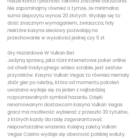
nasze konto i płatność takowa zostanie odrzucona.
Nie zapominajmy również o tymże, że minimalna
suma depozytu wynosi 20 złotych. Wydaje się to
dość znacznym wymaganiem, zwłaszcza, hdy
niektóre kasyna sieciowy pozwalają na
przechowanie w wysokości jednej czy 5 zł.
Gry Hazardowe W Vulkan Bet
Jedyną sprawą, jaka różni internetowe poker online
od chwili tradycyjnego wideo scrable, jest zestaw
przycisków. Kasyno Vulkan Vegas to również niemały
zbiór gier po ruletkę, która od momentu pokoleń
uważana wydaje się za jeden z najbardziej
rozpoznawalnych symboli hazardu. Dzięki
renomowanym dostawcom kasyna Vulkan Vegas
gracz ma możliwość wybierać z przeszło 30 tytułów,
z których każdy da radę zagwarantować
niepowtarzalne wrażenia. Kolejną zaletą Vulkan
Vegas Casino wydaje się obecność polskiej waluty.