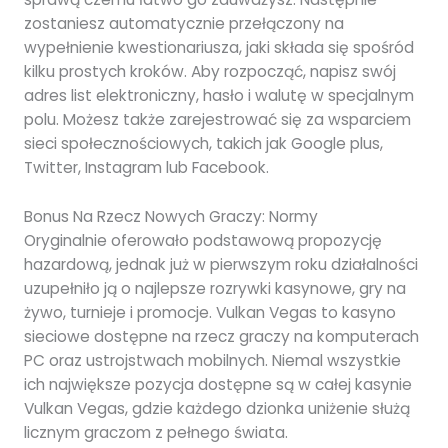
zostaniesz automatycznie przełączony na
wypełnienie kwestionariusza, jaki składa się spośród
kilku prostych kroków. Aby rozpocząć, napisz swój
adres list elektroniczny, hasło i walutę w specjalnym
polu. Możesz także zarejestrować się za wsparciem
sieci społecznościowych, takich jak Google plus,
Twitter, Instagram lub Facebook.
Bonus Na Rzecz Nowych Graczy: Normy
Oryginalnie oferowało podstawową propozycję
hazardową, jednak już w pierwszym roku działalności
uzupełniło ją o najlepsze rozrywki kasynowe, gry na
żywo, turnieje i promocje. Vulkan Vegas to kasyno
sieciowe dostępne na rzecz graczy na komputerach
PC oraz ustrojstwach mobilnych. Niemal wszystkie
ich największe pozycja dostępne są w całej kasynie
Vulkan Vegas, gdzie każdego dzionka uniżenie służą
licznym graczom z pełnego świata.