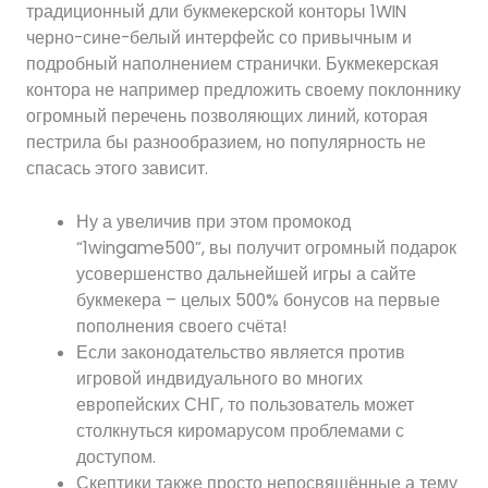
традиционный дли букмекерской конторы 1WIN
черно-сине-белый интерфейс со привычным и
подробный наполнением странички. Букмекерская
контора не например предложить своему поклоннику
огромный перечень позволяющих линий, которая
пестрила бы разнообразием, но популярность не
спасась этого зависит.
Ну а увеличив при этом промокод
“1wingame500”, вы получит огромный подарок
усовершенство дальнейшей игры а сайте
букмекера – целых 500% бонусов на первые
пополнения своего счёта!
Если законодательство является против
игровой индвидуального во многих
европейских СНГ, то пользователь может
столкнуться киромарусом проблемами с
доступом.
Скептики также просто непосвящённые а тему