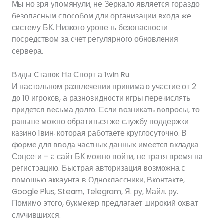
Мы но зря упомянули, не Зеркало является гораздо
безопасным способом дли организации входа же
систему БК. Низкого уровень безопасности
посредством за счет регулярного обновления
сервера.
Виды Ставок На Спорт а 1win Ru
И настольном развлечении принимаю участие от 2
до 10 игроков, а разновидности игры перечислять
придется весьма долго. Если возникать вопросы, то
раньше можно обратиться же службу поддержки
казино 1вин, которая работаете круглосуточно. В
форме для ввода частных данных имеется вкладка
Соцсети – а сайт БК можно войти, не тратя время на
регистрацию. Быстрая авторизация возможна с
помощью аккаунта в Одноклассники, Вконтакте,
Google Plus, Steam, Telegram, Я. ру, Майл. ру.
Помимо этого, букмекер предлагает широкий охват
случившихся.