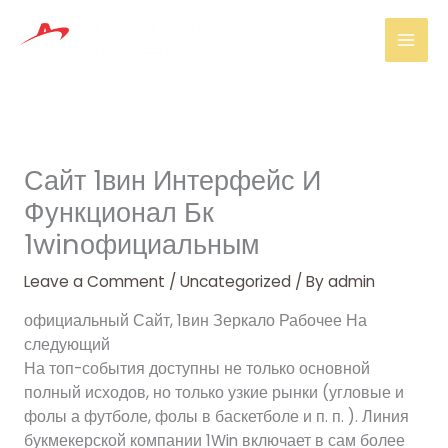
Skip
Mai
to
Men
content
Сайт 1вин Интерфейс И
Функционал Бк
1winофициальным
Leave a Comment
/
Uncategorized
/ By
admin
официальный Сайт, 1вин Зеркало Рабочее На
следующий
На топ-события доступны не только основной
полный исходов, но только узкие рынки (угловые и
фолы а футболе, фолы в баскетболе и п. п. ). Линия
букмекерской компании 1Win включает в сам более