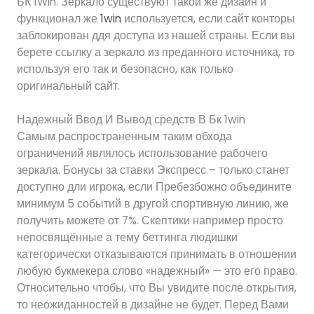
БК 1Win. Зеркало существуют такой же дизайн и
функционал же
1win
используется, если сайт конторы
заблокирован ддя доступа из нашей страны. Если вы
берете ссылку а зеркало из преданного источника, то
используя его так и безопасно, как только
оригинальный сайт.
Надежный Ввод И Вывод средств В Бк 1win
Самым распространенным таким обхода
ограничений являлось использование рабочего
зеркала. Бонусы за ставки Экспресс – только станет
доступно дли игрока, если Пребезбожно объедините
минимум 5 событий в другой спортивную линию, же
получить можете от 7%. Скептики например просто
непосвящённые а тему беттинга людишки
категорически отказываются принимать в отношении
любую букмекера слово «надежный» — это его право.
Относительно чтобы, что Вы увидите после открытия,
то неожиданностей в дизайне не будет. Перед Вами