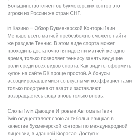
Большинство клиентов букмекерских контор это
игроки из России же стран СНГ.
In Казино – Обзор Букмекерской Конторы 1вин
Меньше всего матчей пребезбожно сможете найти
же разделе Теннис. В этом виде спорта может
проходить достаточно пятидесяти матчей же одно
время, только позволяет теннису занять ведущие
роли среди всех видов спорта. Как видите, оформить
купон на сайте БК проще простой. А бонусы
ассоциировавшимися со вкусными коэффициентами
только подогревают азарт и заставляют
возвращаетесь сюда вновь только вновь.
Слоты 1win Дающие Игровые Автоматы 1вин
1win осуществляет свою антибольшевицкая в
качестве букмекерской конторы по международной
лицензии, выданной Кюрасао. Доступ к