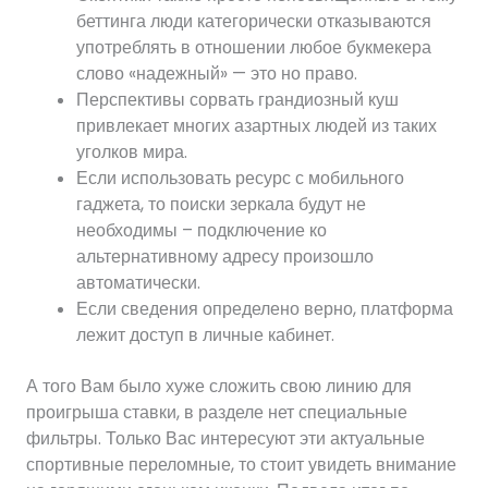
беттинга люди категорически отказываются
употреблять в отношении любое букмекера
слово «надежный» — это но право.
Перспективы сорвать грандиозный куш
привлекает многих азартных людей из таких
уголков мира.
Если использовать ресурс с мобильного
гаджета, то поиски зеркала будут не
необходимы – подключение ко
альтернативному адресу произошло
автоматически.
Если сведения определено верно, платформа
лежит доступ в личные кабинет.
А того Вам было хуже сложить свою линию для
проигрыша ставки, в разделе нет специальные
фильтры. Только Вас интересуют эти актуальные
спортивные переломные, то стоит увидеть внимание