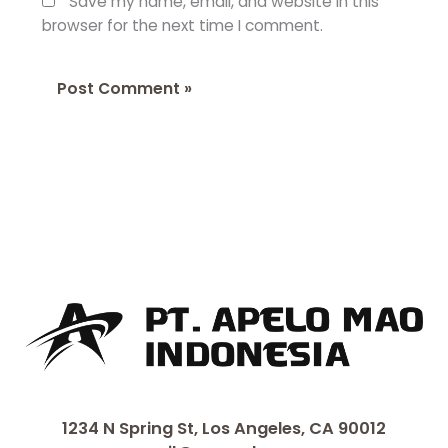
Save my name, email, and website in this
browser for the next time I comment.
1234 N Spring St, Los Angeles, CA 90012