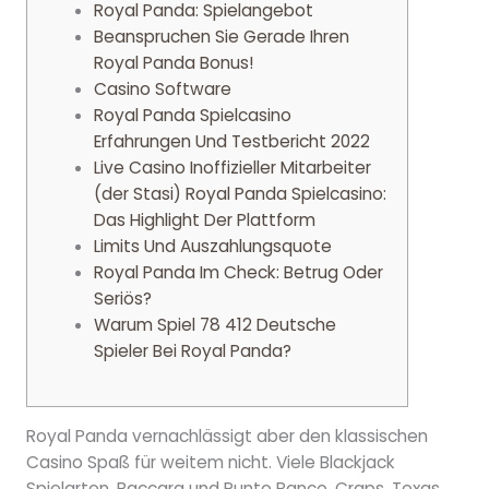
Royal Panda: Spielangebot
Beanspruchen Sie Gerade Ihren
Royal Panda Bonus!
Casino Software
Royal Panda Spielcasino
Erfahrungen Und Testbericht 2022
Live Casino Inoffizieller Mitarbeiter
(der Stasi) Royal Panda Spielcasino:
Das Highlight Der Plattform
Limits Und Auszahlungsquote
Royal Panda Im Check: Betrug Oder
Seriös?
Warum Spiel 78 412 Deutsche
Spieler Bei Royal Panda?
Royal Panda vernachlässigt aber den klassischen
Casino Spaß für weitem nicht. Viele Blackjack
Spielarten, Baccara und Punto Banco, Craps, Texas