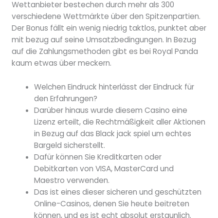
Wettanbieter bestechen durch mehr als 300
verschiedene Wettmärkte über den Spitzenpartien.
Der Bonus fällt ein wenig niedrig taktlos, punktet aber
mit bezug auf seine Umsatzbedingungen. In Bezug
auf die Zahlungsmethoden gibt es bei Royal Panda
kaum etwas über meckern.
Welchen Eindruck hinterlässt der Eindruck für
den Erfahrungen?
Darüber hinaus wurde diesem Casino eine
Lizenz erteilt, die Rechtmäßigkeit aller Aktionen
in Bezug auf das Black jack spiel um echtes
Bargeld sicherstellt.
Dafür können Sie Kreditkarten oder
Debitkarten von VISA, MasterCard und
Maestro verwenden.
Das ist eines dieser sicheren und geschützten
Online-Casinos, denen Sie heute beitreten
können, und es ist echt absolut erstaunlich.