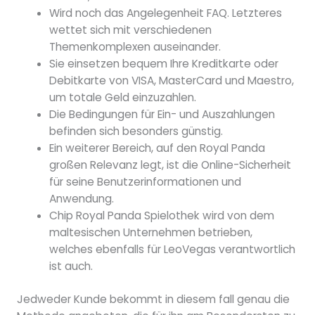
Wird noch das Angelegenheit FAQ. Letzteres
wettet sich mit verschiedenen
Themenkomplexen auseinander.
Sie einsetzen bequem Ihre Kreditkarte oder
Debitkarte von VISA, MasterCard und Maestro,
um totale Geld einzuzahlen.
Die Bedingungen für Ein- und Auszahlungen
befinden sich besonders günstig.
Ein weiterer Bereich, auf den Royal Panda
großen Relevanz legt, ist die Online-Sicherheit
für seine Benutzerinformationen und
Anwendung.
Chip Royal Panda Spielothek wird von dem
maltesischen Unternehmen betrieben,
welches ebenfalls für LeoVegas verantwortlich
ist auch.
Jedweder Kunde bekommt in diesem fall genau die