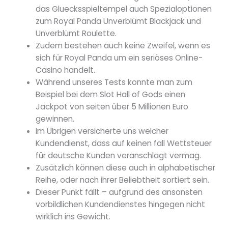
das Gluecksspieltempel auch Spezialoptionen
zum Royal Panda Unverblümt Blackjack und
Unverblümt Roulette.
Zudem bestehen auch keine Zweifel, wenn es
sich für Royal Panda um ein seriöses Online-
Casino handelt.
Während unseres Tests konnte man zum
Beispiel bei dem Slot Hall of Gods einen
Jackpot von seiten über 5 Millionen Euro
gewinnen.
Im Übrigen versicherte uns welcher
Kundendienst, dass auf keinen fall Wettsteuer
für deutsche Kunden veranschlagt vermag.
Zusätzlich können diese auch in alphabetischer
Reihe, oder nach ihrer Beliebtheit sortiert sein.
Dieser Punkt fällt – aufgrund des ansonsten
vorbildlichen Kundendienstes hingegen nicht
wirklich ins Gewicht.