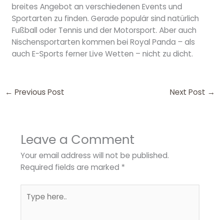
breites Angebot an verschiedenen Events und
Sportarten zu finden. Gerade populär sind natürlich
Fußball oder Tennis und der Motorsport. Aber auch
Nischensportarten kommen bei Royal Panda – als
auch E-Sports ferner Live Wetten – nicht zu dicht.
←
Previous Post
Next Post
→
Leave a Comment
Your email address will not be published.
Required fields are marked
*
Type
here..