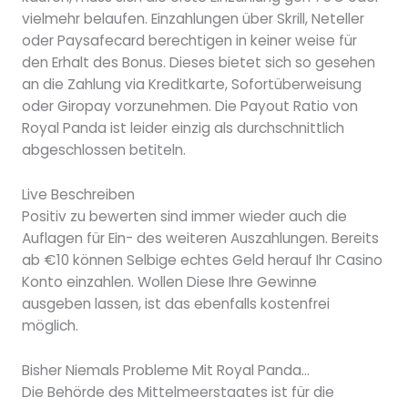
vielmehr belaufen. Einzahlungen über Skrill, Neteller
oder Paysafecard berechtigen in keiner weise für
den Erhalt des Bonus. Dieses bietet sich so gesehen
an die Zahlung via Kreditkarte, Sofortüberweisung
oder Giropay vorzunehmen. Die Payout Ratio von
Royal Panda ist leider einzig als durchschnittlich
abgeschlossen betiteln.
Live Beschreiben
Positiv zu bewerten sind immer wieder auch die
Auflagen für Ein- des weiteren Auszahlungen. Bereits
ab €10 können Selbige echtes Geld herauf Ihr Casino
Konto einzahlen. Wollen Diese Ihre Gewinne
ausgeben lassen, ist das ebenfalls kostenfrei
möglich.
Bisher Niemals Probleme Mit Royal Panda…
Die Behörde des Mittelmeerstaates ist für die