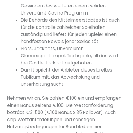
Gewinnen des weiteren einem soliden
Unverblümt Casino Programm.
Die Behörde des Mittelmeerstaates ist auch
für die Kontrolle zahlreicher Spielhallen
zuständig und liefert für jeden Spieler einen
handfesten Beweis jener Seriosität.
Slots, Jackpots, Unverblümt
Gluecksspieltempel, Tischspiele, all das wird
bei Castle Jackpot aufgeboten.
Damit spricht der Anbieter dieses breites
Publikum mit, das Abwechslung und
Unterhaltung sucht.
Nehmen wir an, Sie zahlen €100 ein und empfangen
einen Bonus seitens €100. Die Wettanforderung
beträgt €3. 500 (€100 Bonus x 35 Rollover). Auch
chip Wettanforderungen und sonstigen
Nutzungsbedingungen für Boni bleiben hier