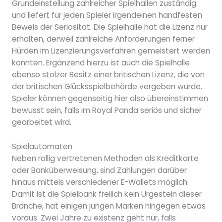
Grundeinstellung zahlreicher Spielhallen zuständig
und liefert für jeden Spieler irgendeinen handfesten
Beweis der Seriosität. Die Spielhalle hat die Lizenz nur
erhalten, derweil zahlreiche Anforderungen ferner
Hürden im Lizenzierungsverfahren gemeistert werden
konnten. Ergänzend hierzu ist auch die Spielhalle
ebenso stolzer Besitz einer britischen Lizenz, die von
der britischen Glücksspielbehörde vergeben wurde.
Spieler können gegenseitig hier also übereinstimmen
bewusst sein, falls im Royal Panda seriös und sicher
gearbeitet wird.
Spielautomaten
Neben rollig vertretenen Methoden als Kreditkarte
oder Banküberweisung, sind Zahlungen darüber
hinaus mittels verschiedener E-Wallets möglich.
Damit ist die Spielbank freilich kein Urgestein dieser
Branche, hat einigen jungen Marken hingegen etwas
voraus. Zwei Jahre zu existenz geht nur, falls