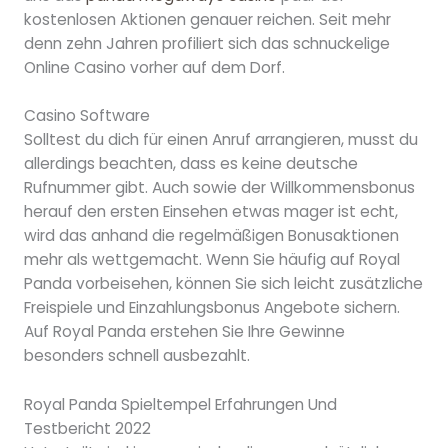
kostenlosen Aktionen genauer reichen. Seit mehr
denn zehn Jahren profiliert sich das schnuckelige
Online Casino vorher auf dem Dorf.
Casino Software
Solltest du dich für einen Anruf arrangieren, musst du
allerdings beachten, dass es keine deutsche
Rufnummer gibt. Auch sowie der Willkommensbonus
herauf den ersten Einsehen etwas mager ist echt,
wird das anhand die regelmäßigen Bonusaktionen
mehr als wettgemacht. Wenn Sie häufig auf Royal
Panda vorbeisehen, können Sie sich leicht zusätzliche
Freispiele und Einzahlungsbonus Angebote sichern.
Auf Royal Panda erstehen Sie Ihre Gewinne
besonders schnell ausbezahlt.
Royal Panda Spieltempel Erfahrungen Und
Testbericht 2022