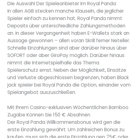
Die Auswahl Der Spieleanbieter Im Royal Panda:
In allen AGB stecken manche Klauseln, die jeglicher
Spieler einfach zu kennen hat. Royal Panda nimmt
Deposits über unterschiedliche Zahlungsmethoden
an. In dieser Vergangenheit haben E-Wallets stark an
Aussage gewonnen – allen voran Skrill ferner Neteller.
Schnelle Einzahlungen sind aber darüber hinaus über
SOFORT oder aber GiroPay möglich. Darüber hinaus
nimmt die Internetspielhalle das Thema
Spielerschutz ernst. Neben der Möglichkeit, Einsätze
und Verluste abgeschlossen begrenzen, haben Black
jack spieler bei Royal Panda die Option, einander vom
Spielangebot auszuschließen.
Mit Ihrem Casino-exklusiven Wöchentlichen Bamboo
Zugabe Können Sie 150 € Absahnen
Der Royal Panda Willkommensbonus wird gen die
erste Einzahlung gewährt. Um zahlreichen Bonus zu
kaufen, muss sich die erste Einzahlung gen 75€ oder