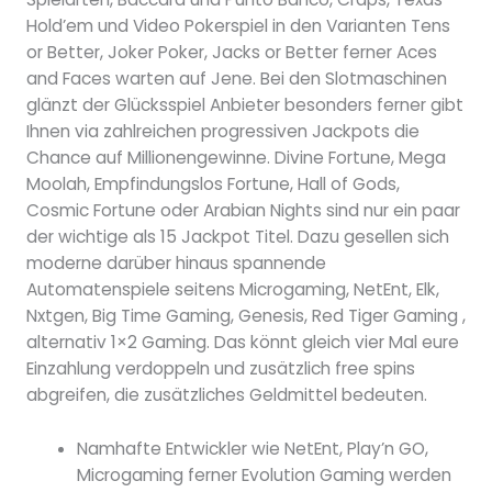
Hold’em und Video Pokerspiel in den Varianten Tens
or Better, Joker Poker, Jacks or Better ferner Aces
and Faces warten auf Jene. Bei den Slotmaschinen
glänzt der Glücksspiel Anbieter besonders ferner gibt
Ihnen via zahlreichen progressiven Jackpots die
Chance auf Millionengewinne. Divine Fortune, Mega
Moolah, Empfindungslos Fortune, Hall of Gods,
Cosmic Fortune oder Arabian Nights sind nur ein paar
der wichtige als 15 Jackpot Titel. Dazu gesellen sich
moderne darüber hinaus spannende
Automatenspiele seitens Microgaming, NetEnt, Elk,
Nxtgen, Big Time Gaming, Genesis, Red Tiger Gaming ,
alternativ 1×2 Gaming. Das könnt gleich vier Mal eure
Einzahlung verdoppeln und zusätzlich free spins
abgreifen, die zusätzliches Geldmittel bedeuten.
Namhafte Entwickler wie NetEnt, Play’n GO,
Microgaming ferner Evolution Gaming werden