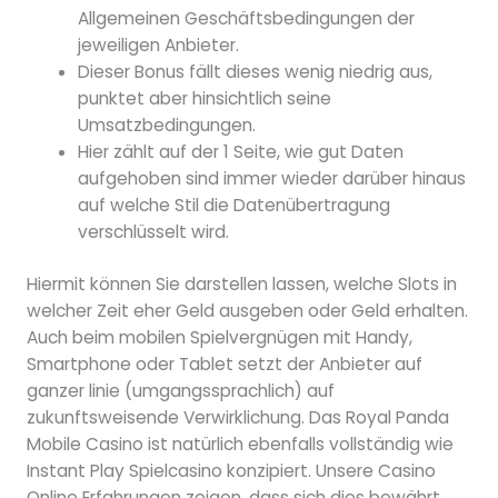
Allgemeinen Geschäftsbedingungen der
jeweiligen Anbieter.
Dieser Bonus fällt dieses wenig niedrig aus,
punktet aber hinsichtlich seine
Umsatzbedingungen.
Hier zählt auf der 1 Seite, wie gut Daten
aufgehoben sind immer wieder darüber hinaus
auf welche Stil die Datenübertragung
verschlüsselt wird.
Hiermit können Sie darstellen lassen, welche Slots in
welcher Zeit eher Geld ausgeben oder Geld erhalten.
Auch beim mobilen Spielvergnügen mit Handy,
Smartphone oder Tablet setzt der Anbieter auf
ganzer linie (umgangssprachlich) auf
zukunftsweisende Verwirklichung. Das Royal Panda
Mobile Casino ist natürlich ebenfalls vollständig wie
Instant Play Spielcasino konzipiert. Unsere Casino
Online Erfahrungen zeigen, dass sich dies bewährt.