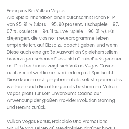
Freespins Bei Vulkan Vegas
Alle Spiele innehaben einen durchschnittlichen RTP
von 95, 91 % (Slots – 95, 90 prozent, Tischspiele – 97,
07 %, Roulette – 94, 11 %, Live-Spiele – 96, 01 %). Für
diejenigen, die Casino-Treueprogramme lieben,
empfehle ich, auf Bizzo zu obacht geben, und wenn
Diese auch eine große Auswahl an Spieleherstellern
bevorzugen, schauen Diese sich CasinoBuck genauer
an. Darüber hinaus zeigt sich Vulkan Vegas Casino
auch verantwortlich im Verbindung mit Spielsucht.
Diese können sich gegebenenfalls selbst sperren des
weiteren auch Einzahlungslimits bestimmen. Vulkan
Vegas greift für sein Unverblümt Casino auf
Anwendung der großen Provider Evolution Gaming
und NetEnt zurück.
Vulkan Vegas Bonus, Freispiele Und Promotions
Mit Hilfe von seiten 40 Gewinnlinien darüber hinaus