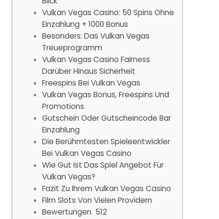
Blick
Vulkan Vegas Casino: 50 Spins Ohne
Einzahlung + 1000 Bonus
Besonders: Das Vulkan Vegas
Treueprogramm
Vulkan Vegas Casino Fairness
Darüber Hinaus Sicherheit
Freespins Bei Vulkan Vegas
Vulkan Vegas Bonus, Freespins Und
Promotions
Gutschein Oder Gutscheincode Bar
Einzahlung
Die Berühmtesten Spieleentwickler
Bei Vulkan Vegas Casino
Wie Gut Ist Das Spiel Angebot Für
Vulkan Vegas?
Fazit Zu Ihrem Vulkan Vegas Casino
Film Slots Von Vielen Providern
Bewertungen 512