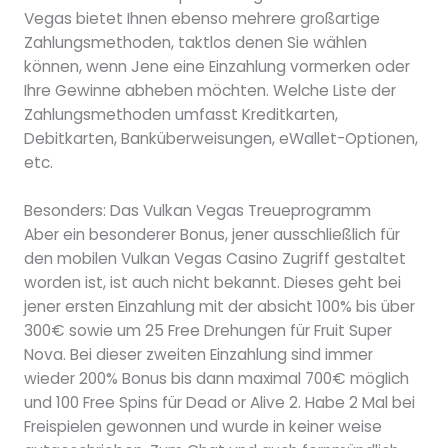
Vegas bietet Ihnen ebenso mehrere großartige
Zahlungsmethoden, taktlos denen Sie wählen
können, wenn Jene eine Einzahlung vormerken oder
Ihre Gewinne abheben möchten. Welche Liste der
Zahlungsmethoden umfasst Kreditkarten,
Debitkarten, Banküberweisungen, eWallet-Optionen,
etc.
Besonders: Das Vulkan Vegas Treueprogramm
Aber ein besonderer Bonus, jener ausschließlich für
den mobilen Vulkan Vegas Casino Zugriff gestaltet
worden ist, ist auch nicht bekannt. Dieses geht bei
jener ersten Einzahlung mit der absicht 100% bis über
300€ sowie um 25 Free Drehungen für Fruit Super
Nova. Bei dieser zweiten Einzahlung sind immer
wieder 200% Bonus bis dann maximal 700€ möglich
und 100 Free Spins für Dead or Alive 2. Habe 2 Mal bei
Freispielen gewonnen und wurde in keiner weise