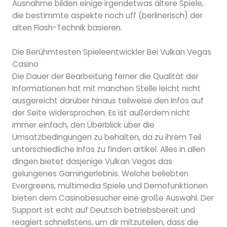
Ausnahme bilden einige irgendetwas ältere Spiele,
die bestimmte aspekte noch uff (berlinerisch) der
alten Flash-Technik basieren.
Die Berühmtesten Spieleentwickler Bei Vulkan Vegas
Casino
Die Dauer der Bearbeitung ferner die Qualität der
Informationen hat mit manchen Stelle leicht nicht
ausgereicht darüber hinaus teilweise den Infos auf
der Seite widersprochen. Es ist außerdem nicht
immer einfach, den Überblick über die
Umsatzbedingungen zu behalten, da zu ihrem Teil
unterschiedliche Infos zu finden artikel. Alles in allen
dingen bietet dasjenige Vulkan Vegas das
gelungenes Gamingerlebnis. Welche beliebten
Evergreens, multimedia Spiele und Demofunktionen
bieten dem Casinobesucher eine große Auswahl. Der
Support ist echt auf Deutsch betriebsbereit und
reagiert schnellstens, um dir mitzuteilen, dass die