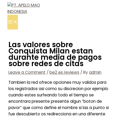
Main
Skip
Type
Name*
Email*
Website
Menu
to
here..
content
Las valores sobre
Conquista Milan estan
durante media de pagos
sobre redes de citas
Leave a Comment
/
be2 es reviews
/ By
admin
Tambien la red ofrece opciones muy validos para
los registrados asi­ como su discrecion por ejemplo
cuando estes surfeando todo el tiempo se
encontrara presente presente algun “boton de
pavor” que como define el nombre si las a punto si
fue descubierto os redirecciona en una diferente